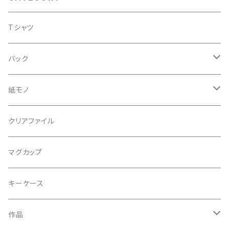
Tシャツ
バック
サコッシュ
紙モノ
ポストカード
クリアファイル
ノート
マグカップ
カレンダー
キーケース
アートブック
作品