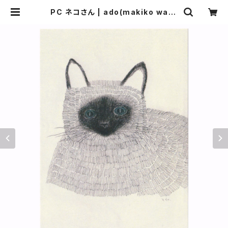
PC ネコさん | ado(makiko wata
nabe) webshop