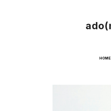
ado(
HOM