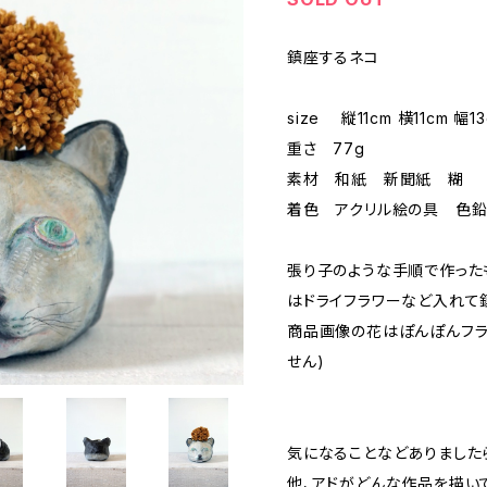
鎮座するネコ
size 縦11cm 横11cm 幅
重さ 77g
素材 和紙 新聞紙 糊
着色 アクリル絵の具 色鉛
張り子のような手順で作った
はドライフラワーなど入れて
商品画像の花はぽんぽんフラ
せん)
気になることなどありました
他、アドがどんな作品を描い