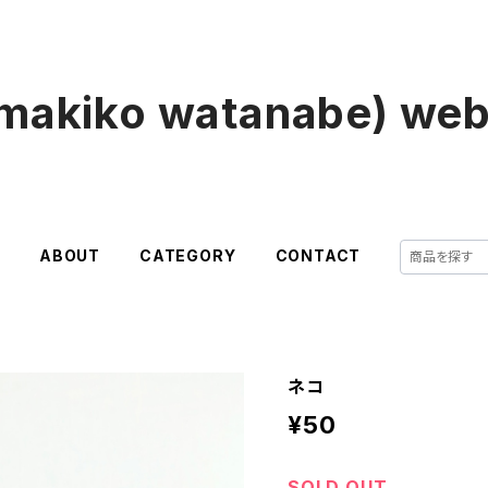
makiko watanabe) we
E
ABOUT
CATEGORY
CONTACT
ネコ
¥50
SOLD OUT